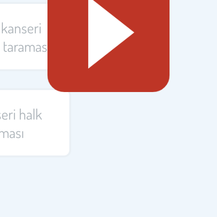
 kanseri
ı taraması
eri halk
aması