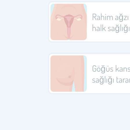
Rahim ağzı
halk sağlığ
Göğüs kans
sağlığı tar