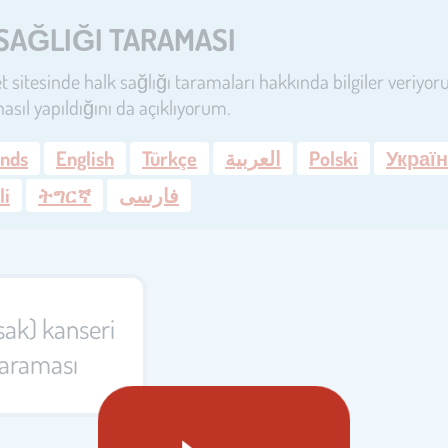
SAĞLIĞI TARAMASI
t sitesinde halk sağlığı taramaları hakkında bilgiler veriyo
asıl yapıldığını da açıklıyorum.
ands
English
Türkçe
العربية
Polski
Украї
li
ትግርኛ
فارسی
sak) kanseri
taraması