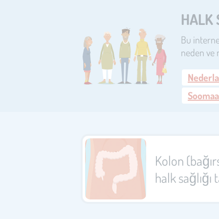
HALK 
Bu interne
neden ve n
Nederl
Soomaa
Kolon (bağır
halk sağlığı 