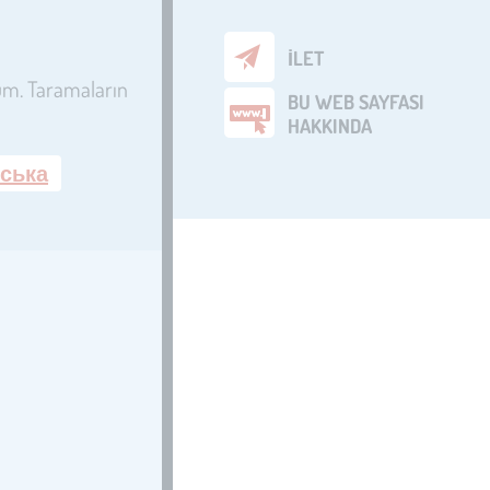
İLET
rum. Taramaların
BU WEB SAYFASI
HAKKINDA
нська