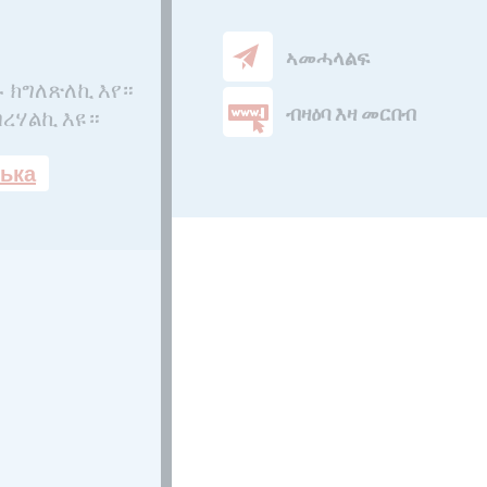
ኣመሓላልፍ
ሉ ክግለጽለኪ እየ።
ብዛዕባ እዛ መርበብ
በረሃልኪ እዩ።
ська