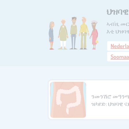
ህዝባዊ
ኣብ’ዚ መር
እቲ ህዝባ
Nederl
Soomaa
ንመንሽሮ መዓንጣ
ዝካየድ: ህዝባዊ 