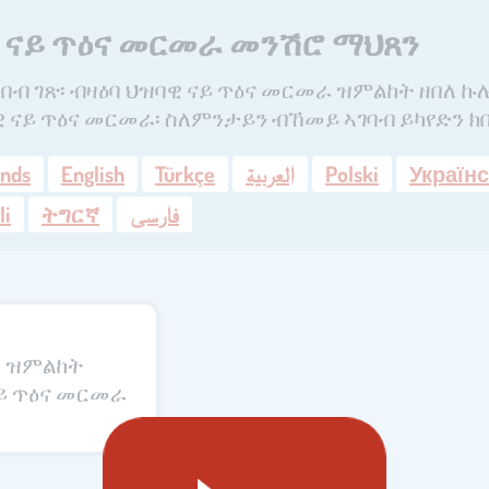
 ናይ ጥዕና መርመራ መንሽሮ ማህጸን
በብ ገጽ፡ ብዛዕባ ህዝባዊ ናይ ጥዕና መርመራ ዝምልከት ዘበለ ኩ
ዊ ናይ ጥዕና መርመራ፡ ስለምንታይን ብኸመይ ኣገባብ ይካየድን ክ
ands
English
Türkçe
العربية
Polski
Україн
li
ትግርኛ
فارسی
 ዝምልከት
ናይ ጥዕና መርመራ