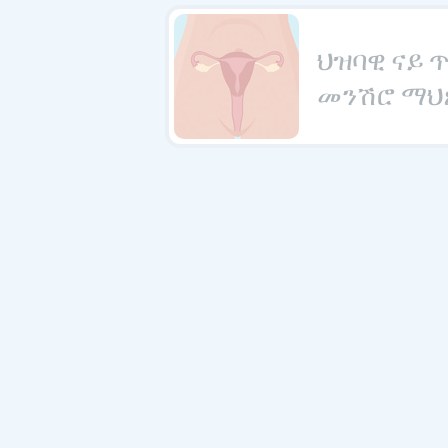
ህዝባዊ ናይ 
መንሽሮ ማህ