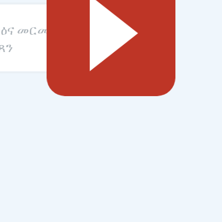
ጥዕና መርመራ
ጸን